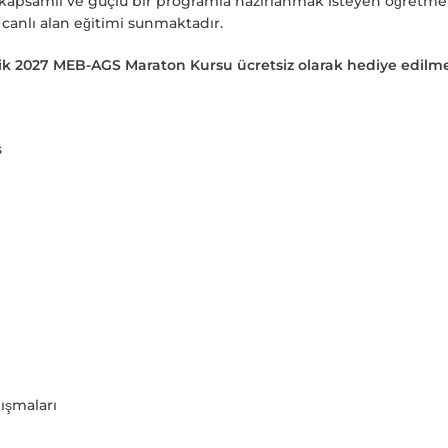
, kapsamlı ve güçlü bir programla hazırlanmak isteyen öğretmen
 canlı alan eğitimi sunmaktadır.
lik 2027 MEB-AGS Maraton Kursu ücretsiz olarak hediye edilme
s
lışmaları