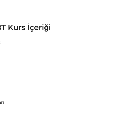
T Kurs İçeriği
s
rı