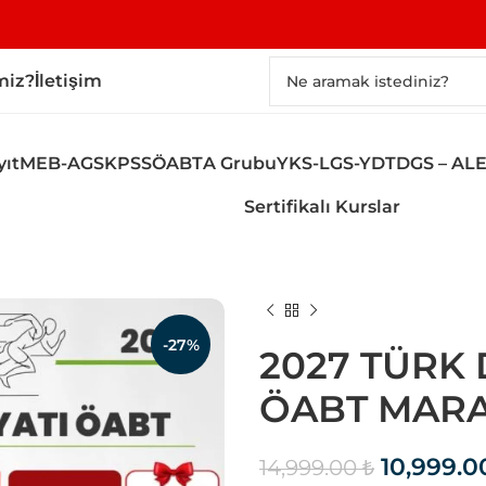
miz?
İletişim
yıt
MEB-AGS
KPSS
ÖABT
A Grubu
YKS-LGS-YDT
DGS – AL
Sertifikalı Kurslar
-27%
2027 TÜRK D
ÖABT MAR
10,999.
14,999.00
₺