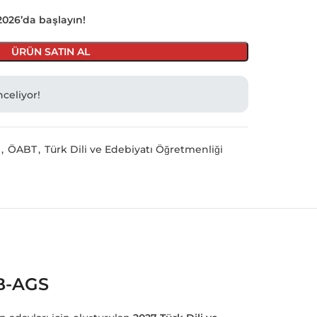
 2026’da başlayın!
ÜRÜN SATIN AL
nceliyor!
,
ÖABT
,
Türk Dili ve Edebiyatı Öğretmenliği
EB-AGS