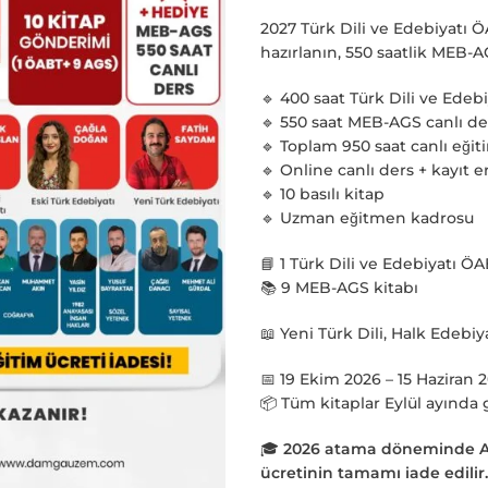
2027 Türk Dili ve Edebiyatı
hazırlanın, 550 saatlik MEB-A
🔹 400 saat Türk Dili ve Edeb
🔹 550 saat MEB-AGS canlı de
🔹 Toplam 950 saat canlı eğit
🔹 Online canlı ders + kayıt e
🔹 10 basılı kitap
🔹 Uzman eğitmen kadrosu
📘 1 Türk Dili ve Edebiyatı ÖA
📚 9 MEB-AGS kitabı
📖 Yeni Türk Dili, Halk Edebiy
📅 19 Ekim 2026 – 15 Haziran 
📦 Tüm kitaplar Eylül ayında 
🎓
2026 atama döneminde Ak
ücretinin tamamı iade edilir.