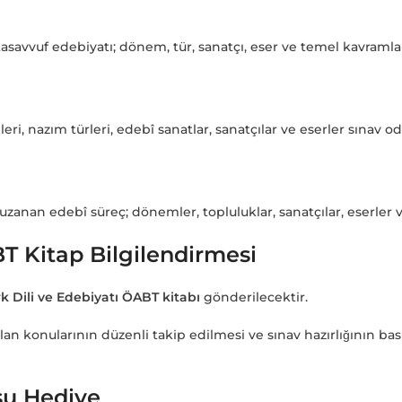
tasavvuf edebiyatı; dönem, tür, sanatçı, eser ve temel kavramla
leri, nazım türleri, edebî sanatlar, sanatçılar ve eserler sınav o
n edebî süreç; dönemler, topluluklar, sanatçılar, eserler ve
BT Kitap Bilgilendirmesi
rk Dili ve Edebiyatı ÖABT kitabı
gönderilecektir.
lan konularının düzenli takip edilmesi ve sınav hazırlığının ba
su Hediye