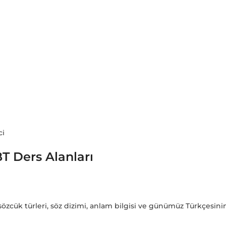
ci
BT Ders Alanları
i, sözcük türleri, söz dizimi, anlam bilgisi ve günümüz Türkçesinin 