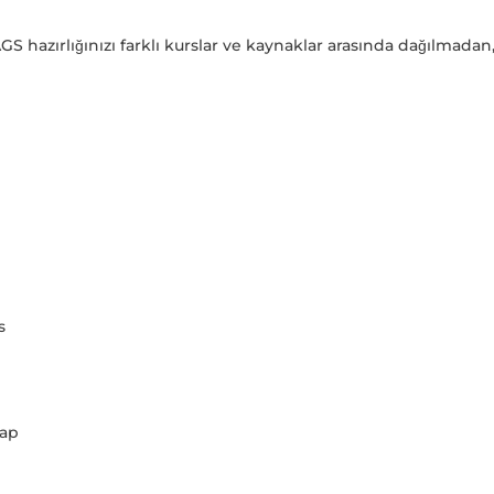
AGS hazırlığınızı farklı kurslar ve kaynaklar arasında dağılmad
s
tap