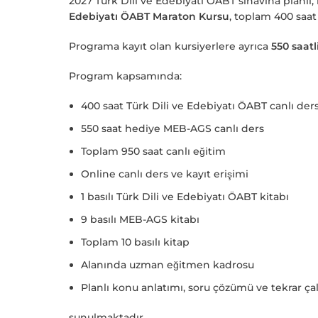
2027 Türk Dili ve Edebiyatı ÖABT sınavına planlı
Edebiyatı ÖABT Maraton Kursu
, toplam 400 saat
Programa kayıt olan kursiyerlere ayrıca
550 saat
Program kapsamında:
400 saat Türk Dili ve Edebiyatı ÖABT canlı der
550 saat hediye MEB-AGS canlı ders
Toplam 950 saat canlı eğitim
Online canlı ders ve kayıt erişimi
1 basılı Türk Dili ve Edebiyatı ÖABT kitabı
9 basılı MEB-AGS kitabı
Toplam 10 basılı kitap
Alanında uzman eğitmen kadrosu
Planlı konu anlatımı, soru çözümü ve tekrar ça
sunulmaktadır.