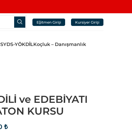
Tüm paketlerde geçerli Kredi Kartına 2-12 Taksit imka
Eğitmen Girişi
Kursiyer Girişi
ES
YDS-YÖKDİL
Koçluk – Danışmanlık
İLİ ve EDEBİYATI
ATON KURSU
00
₺