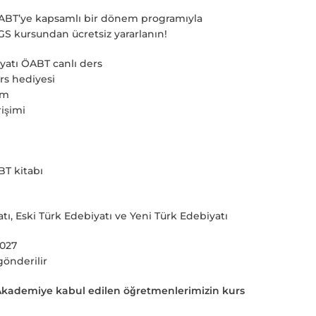
 ÖABT’ye kapsamlı bir dönem programıyla
GS kursundan ücretsiz yararlanın!
iyatı ÖABT canlı ders
rs hediyesi
im
rişimi
BT kitabı
atı, Eski Türk Edebiyatı ve Yeni Türk Edebiyatı
2027
gönderilir
ademiye kabul edilen öğretmenlerimizin kurs