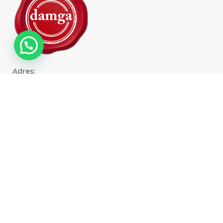
Adres:
Eğitim Mahallesi, Şehit Kamil Özdemir Sokak
No: 53/B, Balçova - İZMİR
E-posta:
info@damgauzem.com
Yasal
KVKK ve Aydınlatma Metni
Mesafeli Satış Sözleşmesi
Gizlilik Politikası